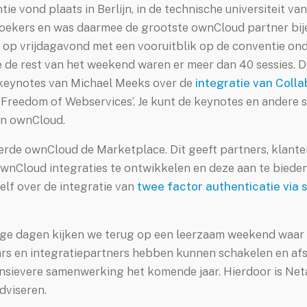
e vond plaats in Berlijn, in de technische universiteit va
oekers en was daarmee de grootste ownCloud partner bij
op vrijdagavond met een vooruitblik op de conventie ond
 de rest van het weekend waren er meer dan 40 sessies. D
 keynotes van Michael Meeks over de
integratie van Coll
Freedom of Webservices’. Je kunt de keynotes en andere s
n ownCloud.
de ownCloud de Marketplace. Dit geeft partners, klante
wnCloud integraties te ontwikkelen en deze aan te bieden
zelf over de integratie van
twee factor authenticatie via
ge dagen kijken we terug op een leerzaam weekend waar 
rs en integratiepartners hebben kunnen schakelen en a
nsievere samenwerking het komende jaar. Hierdoor is Neta
dviseren.