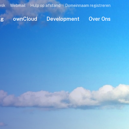
esk
Webmail
Hulp op afstand
Domeinnaam registreren
ng
ownCloud
Development
Over Ons