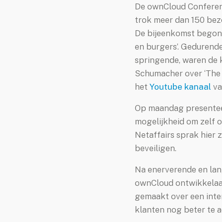
Over Netaffairs
De ownCloud Conferenti
trok meer dan 150 bez
Partner worden
De bijeenkomst begon 
Groene hosting
en burgers’. Gedurende
springende, waren de
Blog
Schumacher over ‘The 
Contact
het
Youtube kanaal
va
Nieuwsbrief
Op maandag presenteer
mogelijkheid om zelf o
jn Netaffairs
Netaffairs sprak hier 
beveiligen.
elpdesk
Na enerverende en lan
ebmail
ownCloud ontwikkelaa
gemaakt over een inte
klanten nog beter te a
lp op afstand