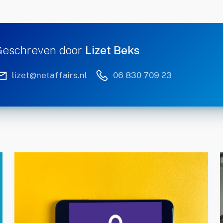
Geschreven door
Lizet Beks
lizet@netaffairs.nl
06 830 709 23