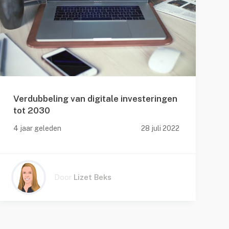
Verdubbeling van digitale investeringen
tot 2030
v
4 jaar geleden
28 juli 2022
4
Door
Lizet Beks