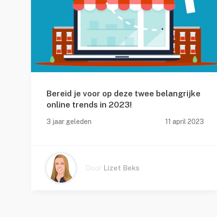
Bereid je voor op deze twee belangrijke
online trends in 2023!
22
3 jaar geleden
11 april 2023
Door
Lizet Beks