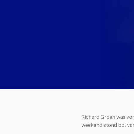
Enterprise
Standard
Vergelijk
Hosting
Documentatie
evelopment
Websites
Webshops
Apps
Portfolio
Richard Groen was vor
er Ons
weekend stond bol van 