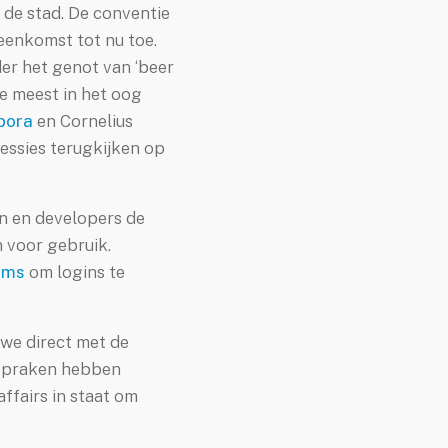
n de stad. De conventie
eenkomst tot nu toe.
er het genot van ‘beer
e meest in het oog
abora
en Cornelius
essies terugkijken op
n en developers de
 voor gebruik.
 sms
om logins te
we direct met de
fspraken hebben
ffairs in staat om