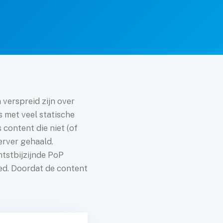
verspreid zijn over
s met veel statische
 content die niet (of
erver gehaald.
htstbijzijnde PoP
ed. Doordat de content