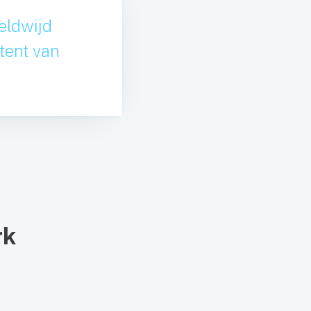
eldwijd
tent van
rk