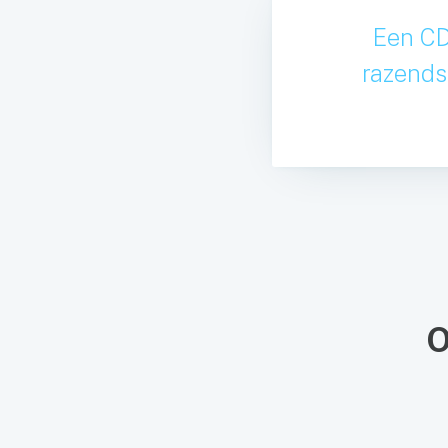
Een CD
razends