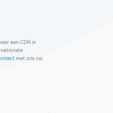
maar een CDN is
rnationale
contact
met ons op.