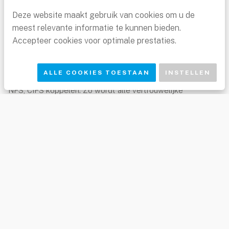
maken met de juiste opslaglocaties binnen de organisatie,
Deze website maakt gebruik van cookies om u de
zoals SharePoint of andere (public) cloud diensten zoals
meest relevante informatie te kunnen bieden.
Dropbox.
Accepteer cookies voor optimale prestaties.
De ownCloud client is meer dan alleen een eenvoudige
bestand sync en share oplossing. Je kunt andere
ALLE COOKIES TOESTAAN
INSTELLEN
opslagapparaten en cloud-gebaseerde opslag lokaal of via
NFS, CIFS koppelen. Zo wordt alle vertrouwelijke
bedrijfsdata beschikbaar in een gemeenschappelijke
interface op de ownCloud server.