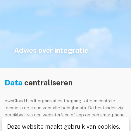
Advies over
integratie
Data
centraliseren
NOODZAKELIJK
VOORKEUREN
ownCloud biedt organisaties toegang tot een centrale
locatie in de cloud voor alle bedrijfsdata. De bestanden zijn
STATISTIEKEN
bereikbaar via een webinterface of app op een smartphone
of tablet en vanaf elke locatie (kantoor, thuis of onderweg).
MARKETING
Deze website maakt gebruik van cookies.
De flexibele ownCloud API stelt je in staat om verbinding te