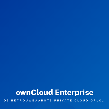
Enterprise
Standard
Vergelijk
Hosting
Documentatie
evelopment
Websites
Webshops
Apps
Portfolio
ownCloud
Enterprise
er Ons
DE BETROUWBAARSTE PRIVATE CLOUD OPLOSSING