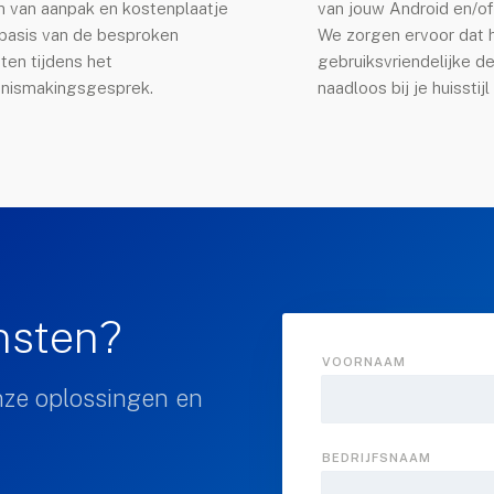
n van aanpak en kostenplaatje
van jouw Android en/of
basis van de besproken
We zorgen ervoor dat 
ten tijdens het
gebruiksvriendelijke d
nismakingsgesprek.
naadloos bij je huisstijl
ensten?
VOORNAAM
nze oplossingen en
BEDRIJFSNAAM