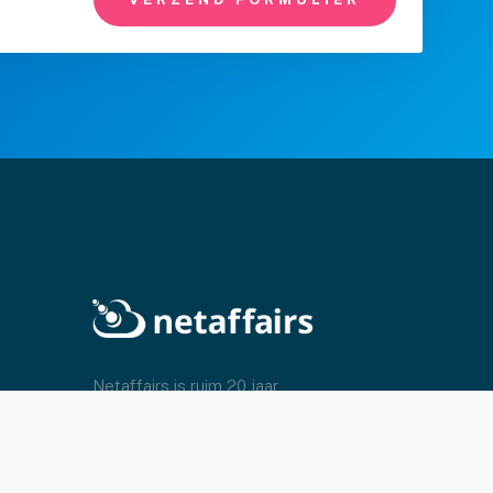
Netaffairs is ruim 20 jaar
gespecialiseerd in cloud services en
managed hosting voor de zakelijke
markt. We creëren, beheren en
optimaliseren het totale pakket van