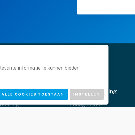
levante informatie te kunnen bieden.
Managed Hosting
ALLE COOKIES TOESTAAN
INSTELLEN
rklaring
Managed VPS
klaring
Cluster hosting
 voorwaarden
Dedicated hosting
r
Magento hosting