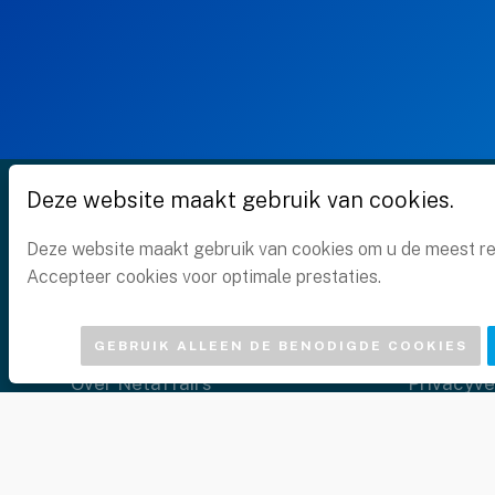
MARKETING
Marketingcookies worden gebruikt om bezoekers op
webpagina's te volgen. De bedoeling is om
advertenties te tonen die relevant en aantrekkelijk
zijn voor de individuele gebruiker, en dus
waardevoller zijn voor uitgevers en externe
adverteerders.
Deze website maakt gebruik van cookies.
Deze website maakt gebruik van cookies om u de meest re
Accepteer cookies voor optimale prestaties.
Netaffairs
Legal
GEBRUIK ALLEEN DE BENODIGDE COOKIES
Over Netaffairs
Privacyve
Partner worden
Cookiever
Groene hosting
Algemene
Blog
Disclaime