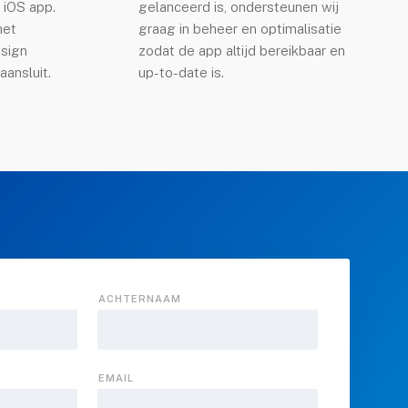
 iOS app.
gelanceerd is, ondersteunen wij
het
graag in beheer en optimalisatie
esign
zodat de app altijd bereikbaar en
 aansluit.
up-to-date is.
ACHTERNAAM
EMAIL