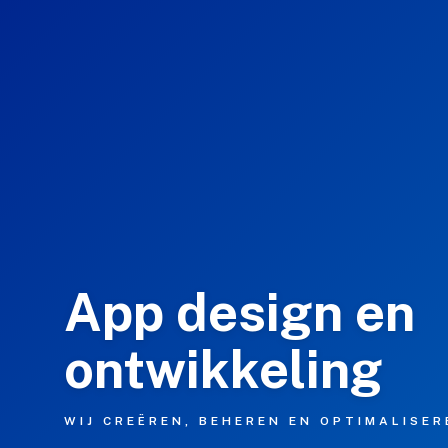
Website Hosting
Linux VPS
WordPress Optimized
WordPress Onderhoud
Reseller
E-mail
DNS
SSL Certificaten
App design en
wnCloud
ontwikkeling
Consultancy
Licentie
WIJ CREËREN, BEHEREN EN OPTIMALISER