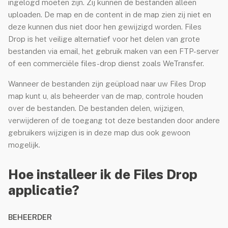
ingelogd moeten zijn. Zij kunnen de bestanden alleen
Website Hosting
uploaden. De map en de content in de map zien zij niet en
deze kunnen dus niet door hen gewijzigd worden. Files
Linux VPS
Drop is het veilige alternatief voor het delen van grote
WordPress Optimized
bestanden via email, het gebruik maken van een FTP-server
of een commerciële files-drop dienst zoals WeTransfer.
WordPress Onderhoud
Wanneer de bestanden zijn geüpload naar uw Files Drop
Reseller
map kunt u, als beheerder van de map, controle houden
E-mail
over de bestanden. De bestanden delen, wijzigen,
verwijderen of de toegang tot deze bestanden door andere
DNS
gebruikers wijzigen is in deze map dus ook gewoon
SSL Certificaten
mogelijk.
wnCloud
Hoe installeer ik de Files Drop
applicatie?
Consultancy
Licentie
BEHEERDER