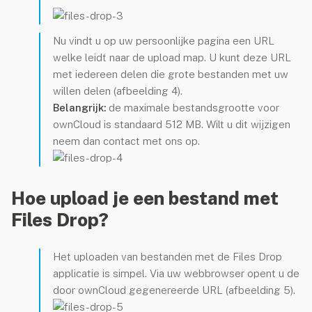
Over Netaffairs
Partner worden
Nu vindt u op uw persoonlijke pagina een URL
welke leidt naar de upload map. U kunt deze URL
Groene hosting
met iedereen delen die grote bestanden met uw
Blog
willen delen (afbeelding 4).
Belangrijk:
de maximale bestandsgrootte voor
Contact
ownCloud is standaard 512 MB. Wilt u dit wijzigen
Nieuwsbrief
neem dan contact met ons op.
jn Netaffairs
Hoe upload je een bestand met
elpdesk
Files Drop?
ebmail
Het uploaden van bestanden met de Files Drop
applicatie is simpel. Via uw webbrowser opent u de
door ownCloud gegenereerde URL (afbeelding 5).
lp op afstand