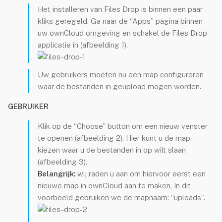
Enterprise
Het installeren van Files Drop is binnen een paar
Standard
kliks geregeld. Ga naar de “Apps” pagina binnen
uw ownCloud omgeving en schakel de Files Drop
Vergelijk
applicatie in (afbeelding 1).
Hosting
Uw gebruikers moeten nu een map configureren
Documentatie
waar de bestanden in geüpload mogen worden.
evelopment
GEBRUIKER
Websites
Klik op de “Choose” button om een nieuw venster
te openen (afbeelding 2). Hier kunt u de map
Webshops
kiezen waar u de bestanden in op wilt slaan
Apps
(afbeelding 3).
Belangrijk:
wij raden u aan om hiervoor eerst een
Portfolio
nieuwe map in ownCloud aan te maken. In dit
voorbeeld gebruiken we de mapnaam: “uploads”.
er Ons