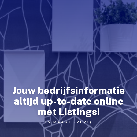
Website Hosting
Linux VPS
WordPress Optimized
WordPress Onderhoud
Reseller
E-mail
DNS
SSL Certificaten
Jouw bedrijfsinformatie
altijd up-to-date online
wnCloud
met Listings!
Consultancy
15 MAART (2021)
Licentie