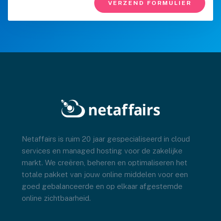
Netaffairs is ruim 20 jaar gespecialiseerd in cloud
services en managed hosting voor de zakelijke
markt. We creëren, beheren en optimaliseren het
totale pakket van jouw online middelen voor een
goed gebalanceerde en op elkaar afgestemde
online zichtbaarheid.