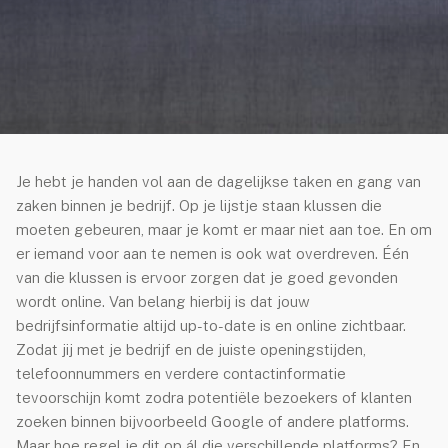
Over Netaffairs
Partner worden
Groene hosting
Blog
Contact
Je hebt je handen vol aan de dagelijkse taken en gang van
Nieuwsbrief
zaken binnen je bedrijf. Op je lijstje staan klussen die
moeten gebeuren, maar je komt er maar niet aan toe. En om
jn Netaffairs
er iemand voor aan te nemen is ook wat overdreven. Één
van die klussen is ervoor zorgen dat je goed gevonden
wordt online. Van belang hierbij is dat jouw
elpdesk
bedrijfsinformatie altijd up-to-date is en online zichtbaar.
Zodat jij met je bedrijf en de juiste openingstijden,
ebmail
telefoonnummers en verdere contactinformatie
tevoorschijn komt zodra potentiële bezoekers of klanten
zoeken binnen bijvoorbeeld Google of andere platforms.
lp op afstand
Maar hoe regel je dit op ál die verschillende platforms? En