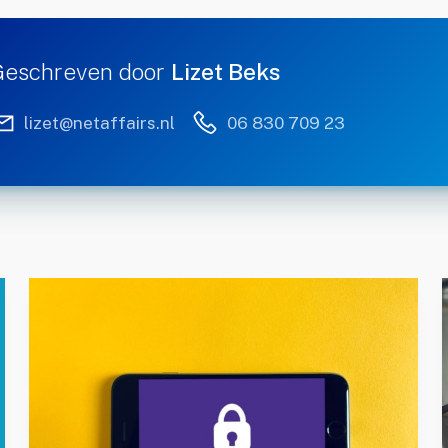
Geschreven door
Lizet Beks
lizet@netaffairs.nl
06 830 709 23