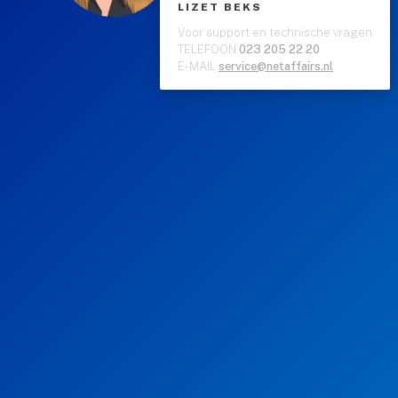
LIZET BEKS
Voor support en technische vragen
TELEFOON
023 205 22 20
E-MAIL
service@netaffairs.nl
NOODZAKELIJK
Noodzakelijke cookies helpen een webpagina
bruikbaar te maken door basisfuncties zoals
paginanavigatie en toegang tot beveiligde delen van
de webpagina te activeren. Zonder deze cookies kan
de website niet goed functioneren.
VOORKEUREN
Met voorkeurscookies kan de website informatie
onthouden die de manier waarop de pagina zich
gedraagt of de manier waarop deze eruitziet, zoals
uw voorkeurstaal of de regio waarin u zich bevindt,
verandert.
STATISTIEKEN
Statistische cookies helpen webpagina-eigenaren te
begrijpen hoe bezoekers omgaan met webpagina's