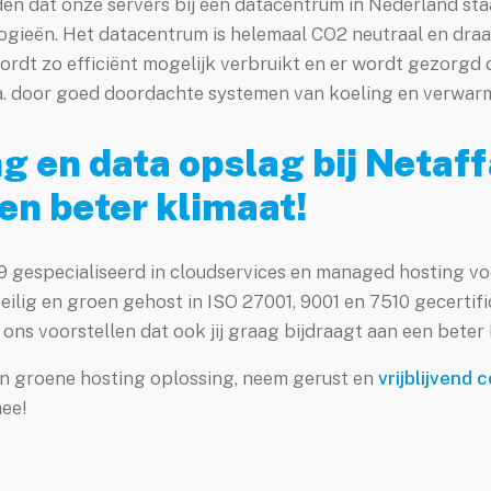
en dat onze servers bij een datacentrum in Nederland sta
logieën. Het datacentrum is helemaal CO2 neutraal en dra
 wordt zo efficiënt mogelijk verbruikt en er wordt gezorgd
.a. door goed doordachte systemen van koeling en verwarm
g en data opslag bij Netaff
een beter klimaat!
999 gespecialiseerd in cloudservices en managed hosting vo
ilig en groen gehost in ISO 27001, 9001 en 7510 gecertif
ns voorstellen dat ook jij graag bijdraagt aan een beter 
en groene hosting oplossing, neem gerust en
vrijblijvend 
ee!