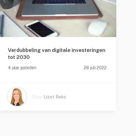
Verdubbeling van digitale investeringen
tot 2030
v
4 jaar geleden
28 juli 2022
4
Door
Lizet Beks