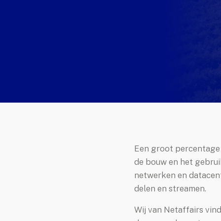
Enterprise
Standard
Vergelijk
Hosting
Documentatie
evelopment
Websites
Webshops
Een groot percentage v
Apps
de bouw en het gebruik
netwerken en datacentr
Portfolio
delen en streamen.
er Ons
Wij van Netaffairs vin