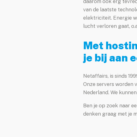
daarom ook erg tevred
Over Netaffairs
van de laatste techno
Partner worden
elektriciteit. Energie
lucht verloren gaat, o
Groene hosting
Blog
Met hostin
Contact
je bij aan 
Nieuwsbrief
jn Netaffairs
Netaffairs, is sinds 1
Onze servers worden ve
Nederland. We kunnen o
elpdesk
Ben je op zoek naar e
ebmail
denken graag met je m
lp op afstand