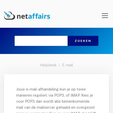
naged hosting
Managed VPS
Cluster hosting
Dedicated hosting
Magento hosting
WordPress hosting
Helpdesk
E-mail
Service Level Agreement
Content Delivery Network
Varnish Cache
Jouw e-mail-afhandeling kun je op twee
manieren regelen: via POP3, of IMAP. Kies je
eb Hosting
voor POP3 dan wordt alle binnenkomende
mail van de mailserver gehaald en overgezet
Domeinen