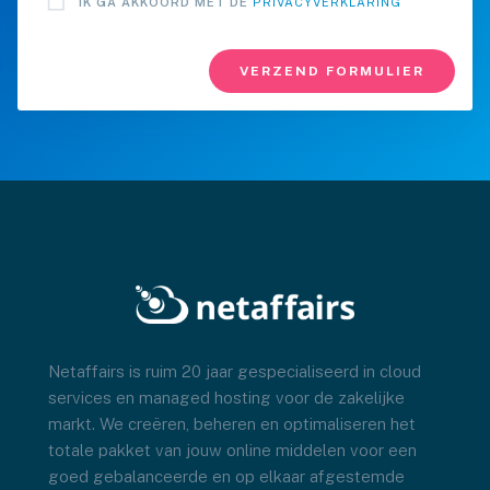
IK GA AKKOORD MET DE
PRIVACYVERKLARING
Netaffairs is ruim 20 jaar gespecialiseerd in cloud
services en managed hosting voor de zakelijke
markt. We creëren, beheren en optimaliseren het
totale pakket van jouw online middelen voor een
goed gebalanceerde en op elkaar afgestemde