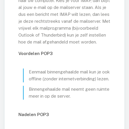
naar uw computer. Kies je voor IMAP, dan blijft
Website Hosting
al jouw e-mail op de mailserver staan. Als je
dus een bericht met IMAP wilt lezen, dan lees
Linux VPS
je deze rechtstreeks vanaf de mailserver. Met
WordPress Optimized
vrijwel elk mailprogramma (bijvoorbeeld
Outlook of Thunderbird) kun je zelf instellen
WordPress Onderhoud
hoe de mail afgehandeld moet worden.
Reseller
Voordelen POP3
E-mail
DNS
Eenmaal binnengehaalde mail kun je ook
offline (zonder internetverbinding) lezen.
SSL Certificaten
Binnengehaalde mail neemt geen ruimte
wnCloud
meer in op de server.
Consultancy
Nadelen POP3
Licentie