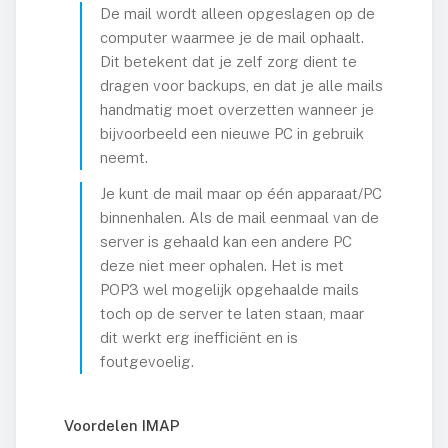
Enterprise
De mail wordt alleen opgeslagen op de
computer waarmee je de mail ophaalt.
Standard
Dit betekent dat je zelf zorg dient te
Vergelijk
dragen voor backups, en dat je alle mails
handmatig moet overzetten wanneer je
Hosting
bijvoorbeeld een nieuwe PC in gebruik
Documentatie
neemt.
Je kunt de mail maar op één apparaat/PC
evelopment
binnenhalen. Als de mail eenmaal van de
server is gehaald kan een andere PC
Websites
deze niet meer ophalen. Het is met
Webshops
POP3 wel mogelijk opgehaalde mails
toch op de server te laten staan, maar
Apps
dit werkt erg inefficiënt en is
Portfolio
foutgevoelig.
er Ons
Voordelen IMAP