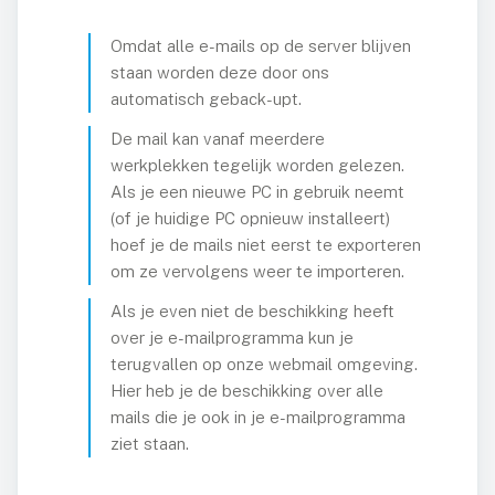
Over Netaffairs
Omdat alle e-mails op de server blijven
Partner worden
staan worden deze door ons
Groene hosting
automatisch geback-upt.
Blog
De mail kan vanaf meerdere
werkplekken tegelijk worden gelezen.
Contact
Als je een nieuwe PC in gebruik neemt
Nieuwsbrief
(of je huidige PC opnieuw installeert)
hoef je de mails niet eerst te exporteren
jn Netaffairs
om ze vervolgens weer te importeren.
Als je even niet de beschikking heeft
elpdesk
over je e-mailprogramma kun je
terugvallen op onze webmail omgeving.
Hier heb je de beschikking over alle
ebmail
mails die je ook in je e-mailprogramma
ziet staan.
lp op afstand