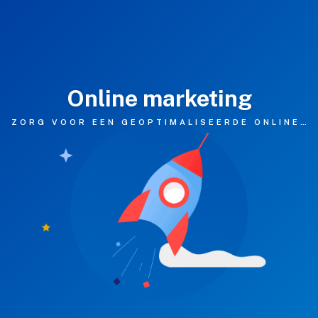
Enterprise
Standard
Vergelijk
Hosting
Online marketing
Documentatie
ZORG VOOR EEN GEOPTIMALISEERDE ONLINE VINDBAARHEID
evelopment
Websites
Webshops
Apps
Portfolio
er Ons